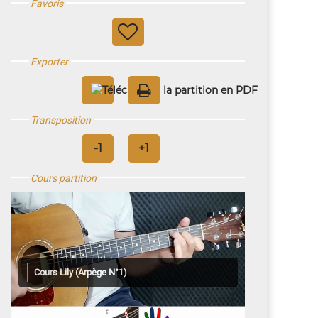
Favoris
Exporter
Transposition
Cours partition
Cours Lily (Arpège N°1)