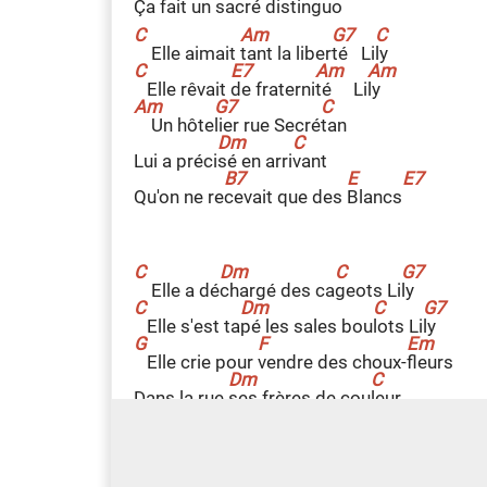
Ça fait un
s
acré distin
g
uo
Elle aimait
t
ant la liber
t
é Li
l
y
Elle rêvait
d
e fraterni
t
é Li
l
y
Un hôte
l
ier rue Secré
t
an
Lui a préci
s
é en arri
v
ant
Qu'on ne re
c
evait que des
B
lancs
Elle a dé
c
hargé des ca
g
eots Li
l
y
Elle s'est ta
p
é les sales bou
l
ots Li
l
y
Elle crie pour
v
endre des choux-
f
leurs
Dans la rue
s
es frères de cou
l
eur
L'accompagnent
a
u marteau-pi
q
ueur
C
G7