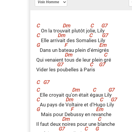
On la trou
v
ait plutôt jo
l
ie, Li
l
y
Elle arri
v
ait des Soma
l
ies Li
l
y
Dans un ba
t
eau plein d'émi
g
rés
Qui venaient
t
ous de leur plein
g
ré
Vider les
p
oubelles à Pa
r
is
C
G7
Elle croyait qu'
o
n était é
g
aux Li
l
y
Au pays de
V
oltaire et d'Hu
g
o Li
l
y
Mais pour De
b
ussy en re
v
anche
Il faut deux
n
oires pour une
b
lanche