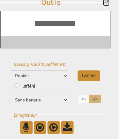
Backing Track & Défilement
Différé
4/4
3/3
Enregistreur