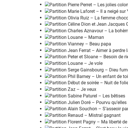
Elle a es
s
ayé l'Amé
r
ique Li
l
y
Ce grand pa
y
s démocra
t
ique Li
l
y
Elle aurait
p
as cru sans le
v
oir
Que la cou
l
eur du déses
p
oir
Là-bas aus
s
i ce fût le
n
oir
C
G7
Mais dans un
m
eeting à Mem
p
his Li
l
y
Elle a vu
A
ngela Da
v
is Li
l
y
Qui lui dit
v
iens ma petite
s
œur
En s'unis
s
ant on a moins
p
eur
Des loups qui
g
uettent le trap
p
eur