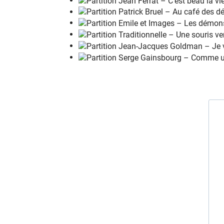
Et c'est pour
c
onjurer sa
p
eur Li
l
y
Qu'elle lève aus
s
i un poing ra
g
eur Li
l
y
Au milieu
d
e tous ces gu
g
us
Qui foutent le
f
eu aux auto
b
us
Interdits
a
ux gens de cou
l
eur
Mais dans ton
c
ombat quoti
d
ien Li
l
y
Tu connaî
t
ras un type
b
ien Li
l
y
Et l'enfant
q
ui naîtra un
j
our
Aura la
c
ouleur de l'a
m
our
Contre la
q
uelle on ne peut
r
ien