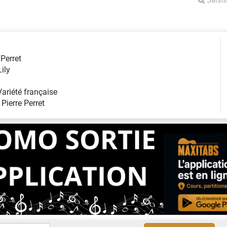
 Perret
Lily
Variété française
:
Pierre Perret