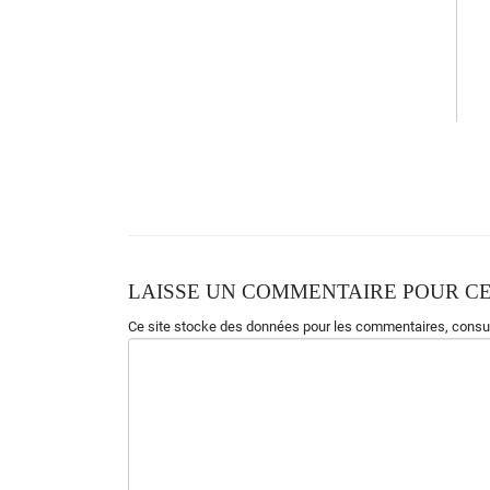
C
G7
On la trou
v
ait plutôt jo
l
ie, Li
l
y
Elle arri
v
ait des Soma
l
ies Li
l
y
Dans un ba
t
eau plein d'émi
g
rés
Qui venaient
t
ous de leur plein
g
ré
Vider les
p
oubelles à Pa
r
is
LAISSE UN COMMENTAIRE POUR CE
Ce site stocke des données pour les commentaires,
consul