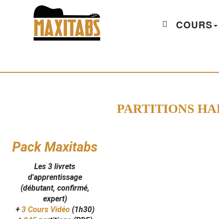
COURS
PARTITIONS H
Pack Maxitabs
Les 3 livrets
d'apprentissage
(débutant, confirmé,
expert)
+
3 Cours Vidéo
(1h30)