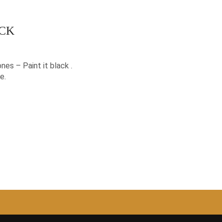
ACK
nes – Paint it black .
e.