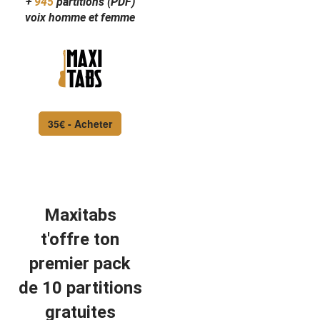
+
945
partitions (PDF)
voix homme et femme
35€ - Acheter
Maxitabs
t'offre ton
premier pack
de 10 partitions
gratuites