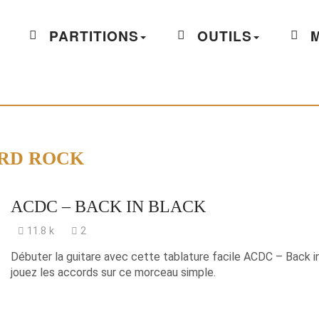
PARTITIONS
OUTILS
M
ARD ROCK
ACDC – BACK IN BLACK
11.8 k
2
Débuter la guitare avec cette tablature facile ACDC – Back in
jouez les accords sur ce morceau simple.