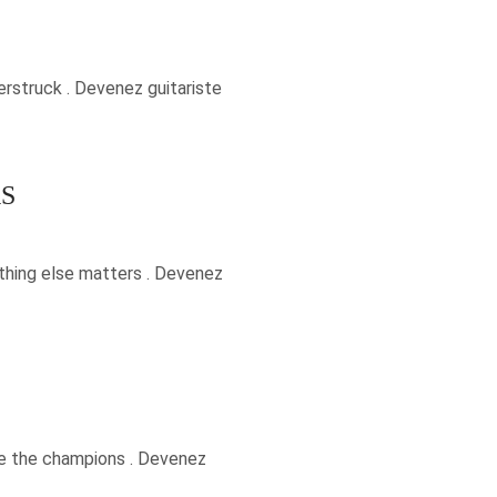
rstruck . Devenez guitariste
RS
othing else matters . Devenez
re the champions . Devenez