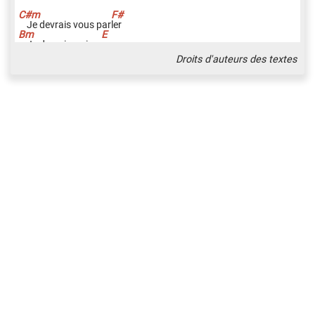
Je devrais vous par
l
er
Je devrais arriver
,
Droits d'auteurs des textes
Ou je devrais dormir.
.
........
.
..........
.
.
J'ai peur que tu sois
s
ourd
J'ai peur que tu sois
l
âche
,
J'ai peur d'être indis
c
rète
Je ne peux
p
as vous dire que je t'aime
,
peut-être
Mais si tu
c
rois un jour que tu m'
a
imes
Ne crois pas
q
ue tes souvenirs me
g
ênent
Et cours,
c
ours jusqu'à perdre ha
l
eine
Viens me
r
etrouver
,
Si tu
c
rois un jour que tu m'
a
imes