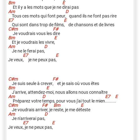
Et il y a les mots que je ne
d
irai pas
Tous ces mots qui font peur
,
quand ils ne font pas rire
Qui sont dans trop de films
,
de chansons et de livres
Je voudrais vous les
d
ire
Et je voudrais les vivre
,
Je ne le ferai pas
,
Je veux
,
je ne peux pas
,
Je suis seule à crever
,
et je sais où vous êtes
J'arrive, attendez-
m
oi, nous allons nous connaître
Préparez votre
t
emps, pour vous j'ai tout le mien
.
.......
.
Je voudrais arri
v
er, je
r
este, je me dé
t
este
Je n'arriverai pas
,
Je veux
,
je ne peux pas
,