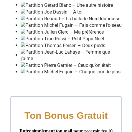
Si tu
c
rois un jour que tu m'
a
imes
N'attends pas
u
n jour, pas une se
m
aine
Car tu ne
s
ais pas où la vie t'a
m
ène
Viens me
r
etrouver
,
S
i le dégoût de la
v
ie vient en
t
oi
Si
l
a paresse de la
v
ie s'installe en
t
oi
Pense à
m
oi
Pense à
m
oi
Am/F
Fmaj7(STOP)