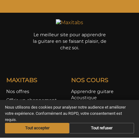
Le meilleur site pour apprendre
la guitare en se faisant plaisir, de
chez soi.
MAXITABS
NOS COURS
Nos offres
Apprendre guitare
Acoustique
Offrir un abonnement
Apprendre guitare
Nous utilisons des cookies pour analyser notre audience et améliorer
Les Infos musicales
Electrique
votre expérience. Conformément au RGPD, votre consentement est
Aide / FAQS
requis.
Apprendre Ukulélé
CGV & Confidentialité
Tout accepter
Tout refuser
Nos Cours Live
Nos Partitions