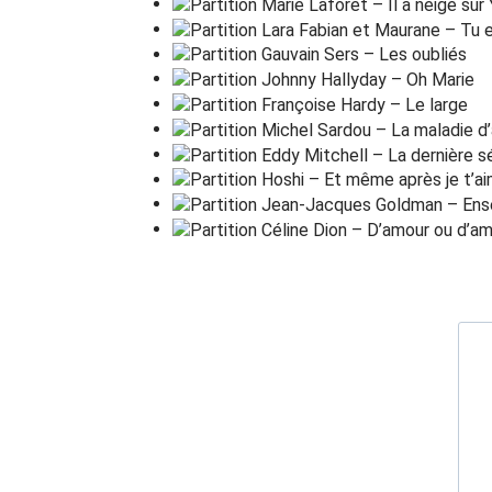
Mes a
m
is, mes a
m
ours,
Mes em
m
erdes
C(STOP)
G(STOP)
C(STOP)
Mes amis é
t
aient pleins d'insou
c
iance
Mes amours a
v
aient le corps brû
l
ant
Mes emmerdes au
j
ourd'hui quand j'y
p
ense
Avaient peu d'impor
t
ance
Et c'était le bon
t
emps
Les canu
l
ars les pé
t
ards