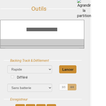
Backing Track & Défilement
Différé
4/4
3/3
Enregistreur