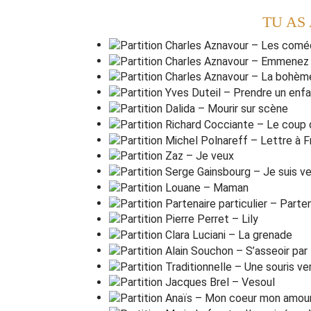
TU AS
Je donne
r
ais ce que j'
a
i
Pour retrou
v
er, je l'ad
m
ets
Mes a
m
is, mes a
m
ours,
Mes em
m
erdes
C(STOP)
G(STOP)
C(STOP)
Mes rela
t
ions vraiment,
s
ont
Haut pla
c
ées déco
r
ées
Très influ
e
nts bedon
n
ants
Des gens
b
ien
t
rès très
b
ien
Ils sont sé
r
ieux mais près d'
e
ux
J'ai toujours
l
e regret
d
e