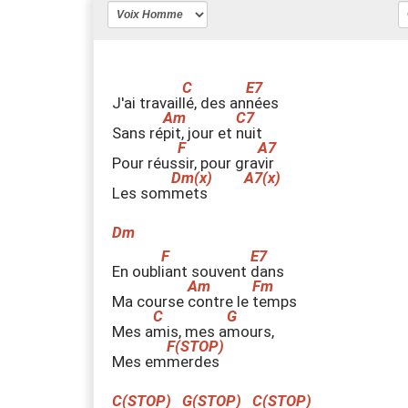
J'ai travail
l
é, des an
n
ées
Sans ré
p
it, jour et
n
uit
Pour réus
s
ir, pour gra
v
ir
Les som
m
ets
Dm
En oubl
i
ant souvent
d
ans
Ma course
c
ontre le
t
emps
Mes a
m
is, mes a
m
ours,
Mes em
m
erdes
C(STOP)
G(STOP)
C(STOP)