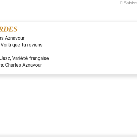
RDES
es Aznavour
:
Voilà que tu reviens
Jazz
,
Variété française
es
:
Charles Aznavour