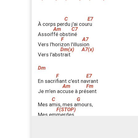
À corps per
d
u j'ai cou
r
u
Assoif
f
é obsti
n
é
Vers l'hori
z
on l'illus
i
on
Vers l'abs
t
rait
Dm
En sacri
f
iant c'est na
v
rant
Je m'en ac
c
use à pré
s
ent
Mes a
m
is, mes a
m
ours,
Mes em
m
erdes
C(STOP)
G(STOP)
C(STOP)