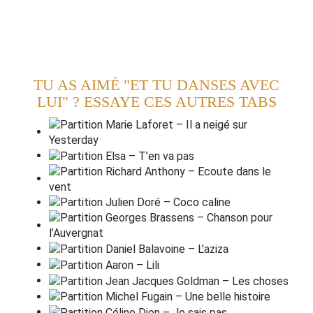
Abandonnée, heu
r
euse.
.
Tu as toute la
n
uit..
.
Pour en être amou
r
euse..
.
TU AS AIMÉ "ET TU DANSES AVEC
LUI" ? ESSAYE CES AUTRES TABS
Et tu danses avec
l
ui..
.
Et tu danses avec
l
ui....
.
Et tu danses avec
l
ui....
.
Et tu danses avec
l
ui...
.
Et tu danses avec
l
ui