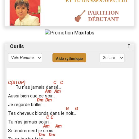
ET TU DANSES AVEC LUI
PARTITION
DÉBUTANT
Outils
Aide rythmique
Tu n'as jamais dan
s
é..
.
Aussi bien que ce
s
oir..
.
Je regarde bril
l
er....
.
Tes cheveux blonds dans le
n
oir..
.
Tu n'as jamais sou
r
i..
.
Si tendrement je
c
rois..
.