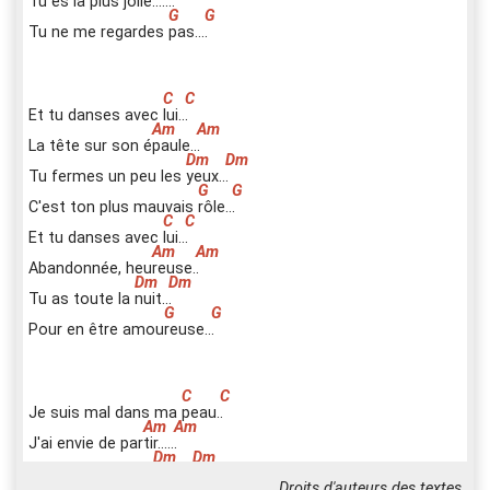
Tu es la plus jo
l
ie......
.
Tu ne me regardes
p
as...
.
Et tu danses avec
l
ui..
.
La tête sur son é
p
aule..
.
Tu fermes un peu les
y
eux..
.
C'est ton plus mauvais
r
ôle..
.
Et tu danses avec
l
ui..
.
Abandonnée, heu
r
euse.
.
Tu as toute la
n
uit..
.
Pour en être amou
r
euse..
.
Je suis mal dans ma
p
eau.
.
J'ai envie de par
t
ir.....
.
Il y a toujours un
s
low..
.
Droits d'auteurs des textes