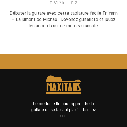
61.7 k
2
Débuter la guitare avec cette tablature facile Tri Yann
– La jument de Michao . Devenez guitariste et jouez
les accords sur ce morceau simple.
Le meilleur site pour apprendre la
guitare en se faisant plaisir, de chez
soi.