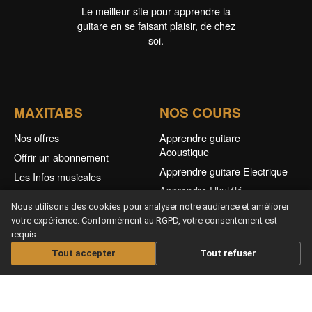
Le meilleur site pour apprendre la
guitare en se faisant plaisir, de chez
soi.
MAXITABS
NOS COURS
Nos offres
Apprendre guitare
Acoustique
Offrir un abonnement
Apprendre guitare Electrique
Les Infos musicales
Apprendre Ukulélé
Aide / FAQS
Nous utilisons des cookies pour analyser notre audience et améliorer
Nos Cours Live
CGV & Confidentialité
votre expérience. Conformément au RGPD, votre consentement est
Nos Partitions
requis.
Tout accepter
Tout refuser