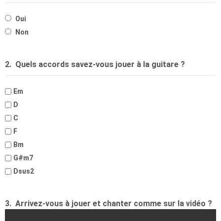
Oui
Non
2.
Quels accords savez-vous jouer à la guitare ?
Em
D
C
F
Bm
G#m7
Dsus2
3.
Arrivez-vous à jouer et chanter comme sur la vidéo ?