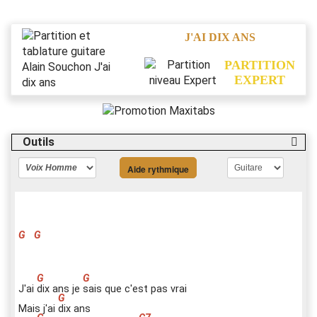
J'AI DIX ANS
PARTITION
EXPERT
Outils
Aide rythmique
G
G
J'ai
d
ix ans je
s
ais que c'est pas vrai
Mais j'ai
d
ix ans