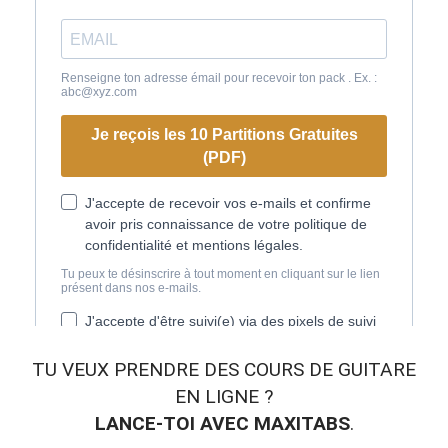
Si tu m'crois
p
as hé
Tar' ta
g
ueule à la ré
c
ré
TU VEUX
PRENDRE DES COURS DE GUITARE
EN LIGNE
?
LANCE-TOI AVEC MAXITABS
.