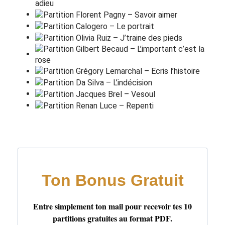
G(STOP) G(STOP)
F#(STPOP)
F(STOP)
E
J'envoie
d
es chewing-gum mâ
c
hés à tous les
v
ents
J'ai des
p
rix
chez le mar
c
hand
J'ai
d
ix ans je
s
ais que c'est pas vrai
Mais j'ai
d
ix ans
Lais
s
ez-moi rêver que j'ai
d
ix ans
Ça
f
ait bientôt quinze ans
Que j'ai
d
ix ans
Ça
p
arait bizarre mais
Si tu m'crois
p
as hé
Tar' ta
g
ueule à la ré
c
ré
G(STOP) G(STOP)
F#(STPOP)
F(STOP)