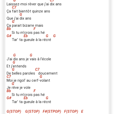
Lais
s
ez-moi rêver que j'ai
d
ix ans
Ça
f
ait bientôt quinze ans
Que j'ai
d
ix ans
Ça
p
arait bizarre mais
Si tu m'crois
p
as hé
Tar' ta
g
ueule à la ré
c
ré
J'ai
d
ix ans je
v
ais à l'école
Et j'
e
ntends
De
b
elles paroles
doucement
M
oi je rigol' au cerf-
v
olant
Je
r
êve je vole
Si tu m'crois
p
as hé
Tar' ta
g
ueule à la ré
c
ré
G(STOP)
G(STOP)
F#(STPOP)
F(STOP)
E