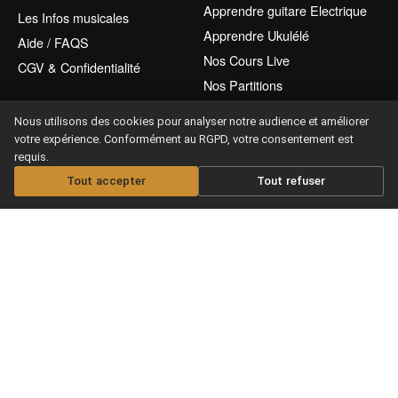
Apprendre guitare Electrique
Les Infos musicales
Apprendre Ukulélé
Aide / FAQS
Nos Cours Live
CGV & Confidentialité
Nos Partitions
Nous utilisons des cookies pour analyser notre audience et améliorer
votre expérience. Conformément au RGPD, votre consentement est
requis.
Tout accepter
Tout refuser
Offrir un abonnement
Copyright © 2026 Maxitabs
Ce site est protégé par reCAPTCHA et Google
Privacy Policy
Terms of Service