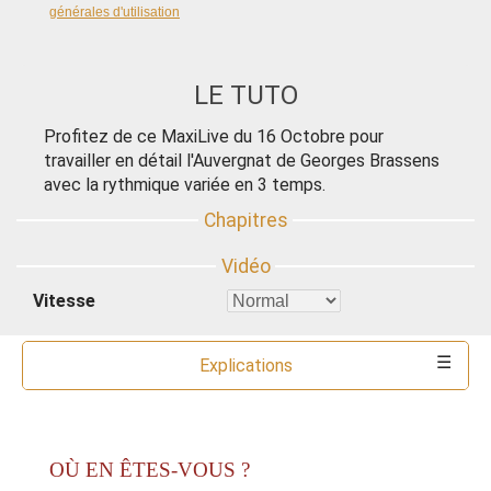
générales d'utilisation
LE TUTO
Profitez de ce MaxiLive du 16 Octobre pour
travailler en détail l'Auvergnat de Georges Brassens
avec la rythmique variée en 3 temps.
Vitesse
Explications
Commentaires
Ressources
Partitions
Accords
Outils
OÙ EN ÊTES-VOUS ?