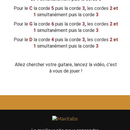
Pour le
C
la corde
5
puis la corde
3,
les cordes
2 et
1
simultanément puis la corde
3
Pour le
G
la corde
6
puis la corde
3,
les cordes
2 et
1
simultanément puis la corde
3
Pour le
D
la corde
4
puis la corde
3,
les cordes
2 et
1
simultanément puis la corde
3
Allez chercher votre guitare, lancez la vidéo, c'est
à vous de jouer !