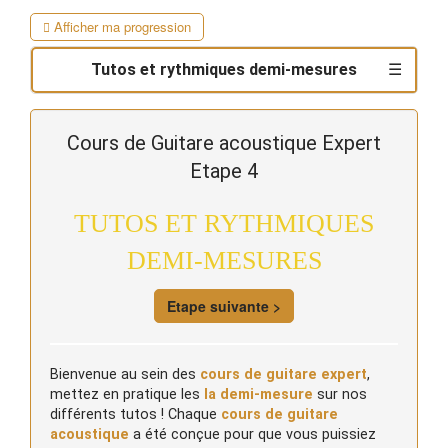
Afficher ma progression
Les
Les
Rythmiques
Tutos et rythmiques demi-mesures
demi-
demi-
et
mesures
mesures
arpèges
Tutos
Tutos
en
en
variés
et
et
Cours de Guitare acoustique Expert
rythmique
arpège
arpèges
techniques
Etape 4
demi-
variées
mesures
TUTOS ET RYTHMIQUES
DEMI-MESURES
Etape suivante >
Bienvenue au sein des
cours de guitare expert
,
mettez en pratique les
la demi-mesure
sur nos
différents tutos ! Chaque
cours de guitare
acoustique
a été conçue pour que vous puissiez