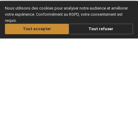
Nous utilisons des cookies pour analyser notre audience et améliorer
votre expérience. Conformément au RGPD, votre consentement est
requis.
Tout accepter
Tout refuser
Le meilleur site pour apprendre la
guitare en se faisant plaisir, de chez
soi.
MAXITABS
NOS COURS
Nos offres
Apprendre guitare
Acoustique
Offrir un abonnement