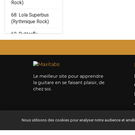
Rock)
68. Lola Superbus
(Rythmique Rock)
69. Butterfly
Superbus (Rythmique
Rock)
70. Dans mon HLM
(Rythmique Rock)
Le meilleur site pour apprendre
la guitare en se faisant plaisir, de
chez soi.
Nous utilisons des cookies pour analyser notre audience et amél