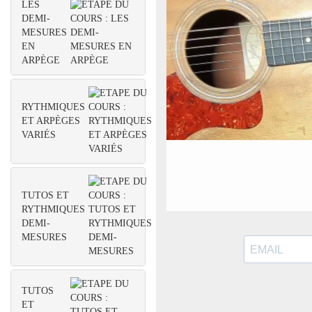
LES
(Rythmique reggae)
DEMI-
MESURES
51. Englishman in
EN
New York
ARPÈGE
(Rythmique Reggae)
52. Les oubliés
RYTHMIQUES
(Rythmique reggae)
ET ARPÈGES
VARIÉS
53. Vive le vent
(Rythmique Reggae)
54. Porque te vas
TUTOS ET
(Rythmique reggae)
RYTHMIQUES
DEMI-
55. Clandestino
MESURES
(Rythmique variée
N°2)
56. Liberta
TUTOS
ET
(Rythmique variée