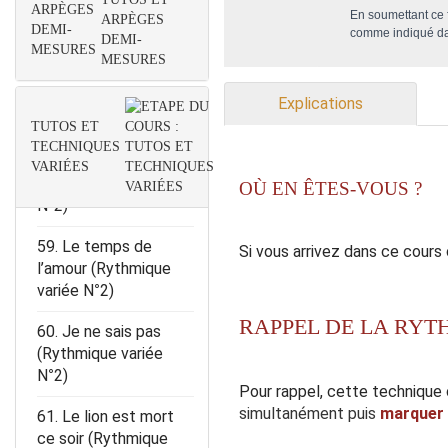
ARPÈGES
N°2)
En soumettant ce f
DEMI-
comme indiqué d
MESURES
57. L’indécision
(Rythmique variée
N°2)
Explications
TUTOS ET
58. Knockin on
TECHNIQUES
heavens door
VARIÉES
(Rythmique variée
OÙ EN ÊTES-VOUS ?
N°2)
59. Le temps de
Si vous arrivez dans ce cours
l’amour (Rythmique
variée N°2)
RAPPEL DE LA RYT
60. Je ne sais pas
(Rythmique variée
N°2)
Pour rappel, cette technique 
simultanément puis
marquer 
61. Le lion est mort
ce soir (Rythmique