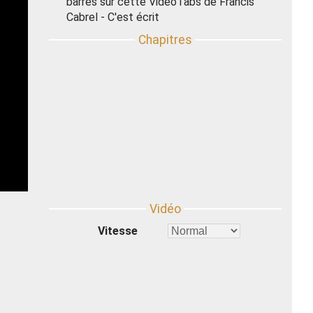
barrés sur cette VidéoTabs de Francis
Cabrel - C'est écrit
Vitesse