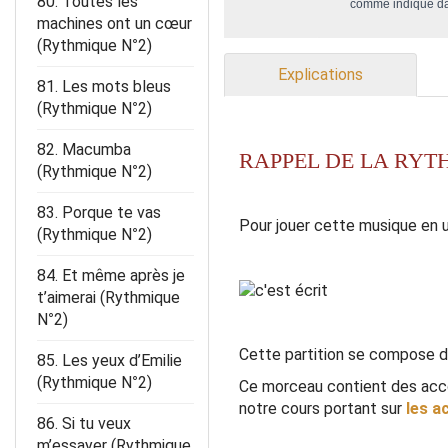
80. Toutes les
comme indiqué d
machines ont un cœur
(Rythmique N°2)
Explications
81. Les mots bleus
(Rythmique N°2)
82. Macumba
RAPPEL DE LA RYTH
(Rythmique N°2)
83. Porque te vas
Pour jouer cette musique en u
(Rythmique N°2)
84. Et même après je
t’aimerai (Rythmique
N°2)
Cette partition se compose d
85. Les yeux d’Emilie
(Rythmique N°2)
Ce morceau contient des acco
notre cours portant sur
les a
86. Si tu veux
m’essayer (Rythmique