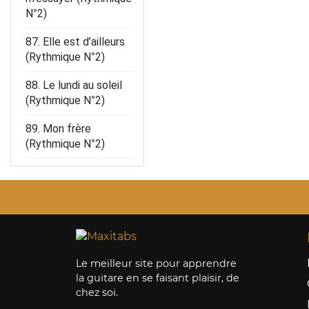
N°2)
87. Elle est d’ailleurs
(Rythmique N°2)
88. Le lundi au soleil
(Rythmique N°2)
89. Mon frère
(Rythmique N°2)
90. L’autre Finistère
(Rythmique N°2)
91. La dernière
séance (Rythmique
N°2)
Le meilleur site pour apprendre
92. 4 mots sur un
la guitare en se faisant plaisir, de
piano (Rythmique N°2)
chez soi.