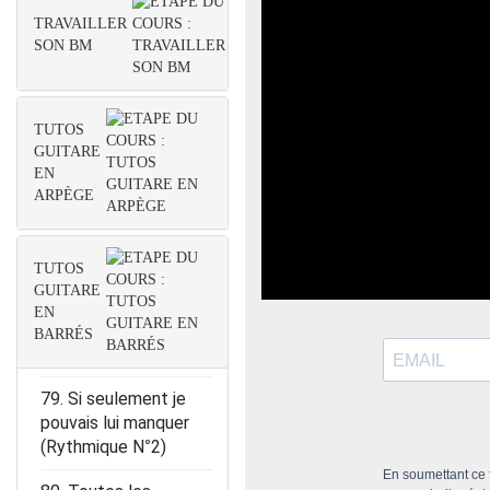
(Rythmique N°2)
TRAVAILLER
SON BM
74. Évidemment
(Rythmique N°2)
75. Ta marinière
TUTOS
(rythmique N°2)
GUITARE
EN
76. Roxanne
ARPÈGE
(Rythmique N°2)
77. Déjeuner en paix
TUTOS
(Rythmique N°2)
GUITARE
EN
78. Pour un flirt
BARRÉS
(Rythmique N°2)
79. Si seulement je
pouvais lui manquer
(Rythmique N°2)
En soumettant ce f