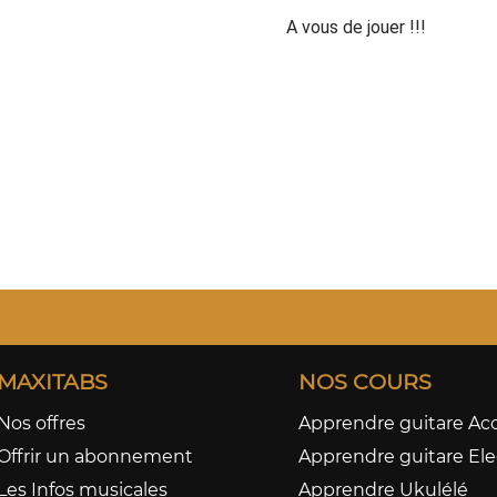
A vous de jouer !!!
MAXITABS
NOS COURS
Nos offres
Apprendre guitare Ac
Offrir un abonnement
Apprendre guitare Ele
Les Infos musicales
Apprendre Ukulélé