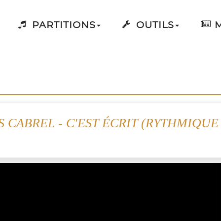
PARTITIONS
OUTILS
M
S CABREL - C'EST ÉCRIT (RYTHMIQUE