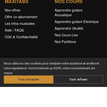
MAXITABS
NOS COURS
Nos offres
Apprendre guitare
Acoustique
Offrir un abonnement
Apprendre guitare Electrique
Les Infos musicales
Apprendre Ukulélé
Aide / FAQS
Nos Cours Live
CGV & Confidentialité
Nos Partitions
Nous utilisons des cookies pour analyser notre audience et améliorer
votre expérience. Conformément au RGPD, votre consentement est
requis.
Offrir un abonnement
Tout accepter
Tout refuser
Copyright © 2026 Maxitabs
Ce site est protégé par reCAPTCHA et Google
Privacy Policy
Terms of Service