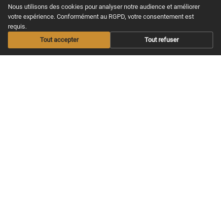
la guitare en se faisant plaisir, de
Nous utilisons des cookies pour analyser notre audience et améliorer
chez soi.
votre expérience. Conformément au RGPD, votre consentement est
requis.
Tout accepter
Tout refuser
MAXITABS
NOS COURS
Nos offres
Apprendre guitare
Acoustique
Offrir un abonnement
Apprendre guitare
Les Infos musicales
Electrique
Aide / FAQS
Apprendre Ukulélé
CGV & Confidentialité
Nos Cours Live
Nos Partitions