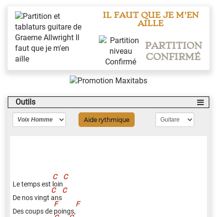
IL FAUT QUE JE M'EN
AILLE
PARTITION
CONFIRMÉ
Outils
Aide rythmique
Le temps est
l
oin
De nos vingt
a
ns
Des coups de
p
oings,