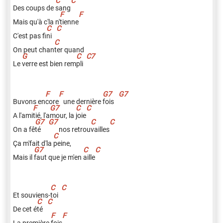
Des coups de
s
ang
Mais qu'à c'la n'
t
ienne
C'est pas fi
n
i
On peut chan
t
er quand
Le
v
erre est bien rem
p
li
Buvons en
c
ore
une dernière
f
ois
A l'ami
t
ié, l'a
m
our, la
j
oie
On a fê
t
é
nos retrou
v
ailles
Ça m'fait d'la
p
eine,
Mais il
f
aut que je m'en
a
ille
Et souviens-
t
oi
De cet é
t
é