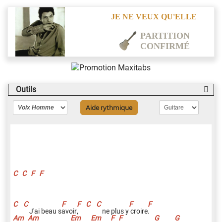
JE NE VEUX QU'ELLE
PARTITION
CONFIRMÉ
Outils
Aide rythmique
C
C
F
F
J'ai beau s
a
voir
,
ne plus y
croire
.