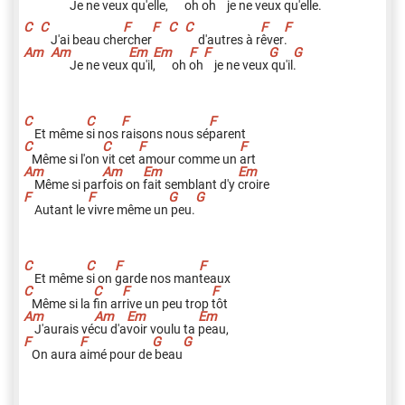
Je ne veux
qu'elle
,
oh
o
h
je ne veux
qu'elle
.
J'ai beau che
r
cher
d'autres à r
ê
ver
.
Je ne veux
qu'il
,
oh
o
h
je ne veux
qu'il
.
Et même
s
i nos
r
aisons nous sé
p
arent
Même si l'on
v
it cet
a
mour comme un
a
rt
Même si par
f
ois on
f
ait semblant d'y
c
roire
Autant le
v
ivre même un
peu.
Et même
s
i on
g
arde nos man
t
eaux
Même si la
f
in ar
r
ive un peu trop
t
ôt
J'aurais vé
c
u d'a
v
oir voulu ta
p
eau,
On aura
a
imé pour de
beau