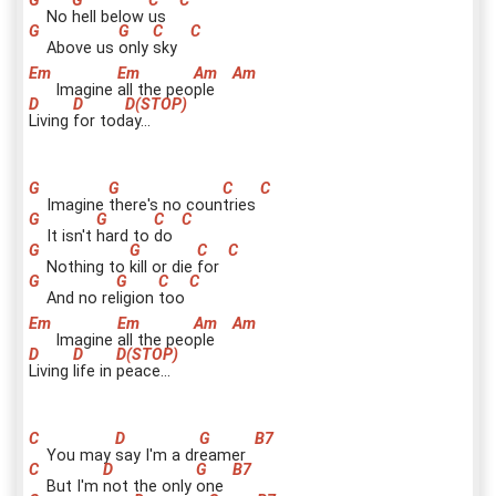
No
h
ell below
u
s
Above us
o
nly
sk
y
Imagine
a
ll the peo
p
le
L
iving
f
or tod
a
y...
Imagine
th
ere's no coun
tri
es
It isn't
ha
rd to
d
o
Nothing to
k
ill or die
f
or
And no re
l
igion
t
oo
Imagine
a
ll the peo
p
le
L
iving
l
ife in
p
eace...
You may
s
ay I'm a dr
e
amer
But I'm
n
ot the only
o
ne