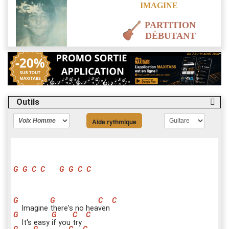
IMAGINE
PARTITION
DÉBUTANT
Outils
Aide rythmique
G
G
C
C
G
G
C
C
Imagine
t
here's no hea
v
en
It's easy
i
f you
t
ry