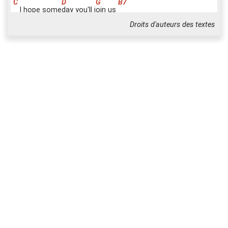
I hope some
d
ay you'll j
o
in us
And the
w
orld will be as
o
ne
Droits d'auteurs des textes
Imagine
n
o posses
si
ons
I wonder
i
f you
c
an
No need for
g
reed or hun
g
er
A brother
h
ood of
m
an
Imagine
a
ll the peo
p
le
S
h
aring
a
ll the w
o
rld...
You may
s
ay I'm a dr
e
amer
But I'm
n
ot the only
o
ne
I hope some
d
ay you'll j
o
in us
And the
w
orld will
l
ive as one