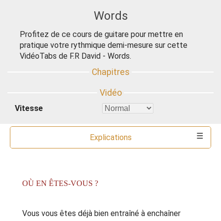
Words
Profitez de ce cours de guitare pour mettre en
pratique votre rythmique demi-mesure sur cette
VidéoTabs de F.R David - Words.
Vitesse
Explications
Commentaires
Ressources
Partitions
Accords
Outils
OÙ EN ÊTES-VOUS ?
Vous vous êtes déjà bien entraîné à enchaîner