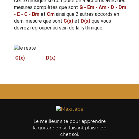
Cette musique se compose de 9 accords avec des
mesures complètes que sont
G - Em - Am - D - Dm
- E - C - Bm
et
Cm
ainsi que 2 autres accords en
demi mesure que sont
C(x)
et
D(x)
que vous
devrez regrouper au sein de la rythmique.
C(x) D(x)
Le meilleur site pour apprendre
la guitare en se faisant plaisir, de
chez soi.