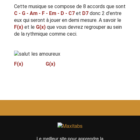
Cette musique se compose de 8 accords que sont
C - G - Am - F - Em - D - C7
et
D7
donc 2 d'entre
eux qui seront à jouer en demi mesure. A savoir le
F(x)
et le
G(x)
que vous devrez regrouper au sein
de la rythmique comme ceci.
F(x) G(x)
Le meilleur site pour apprendre la