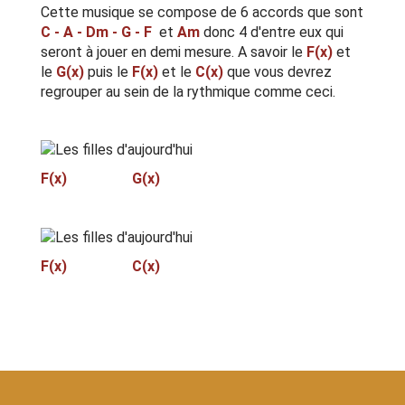
Cette musique se compose de 6 accords que sont
C - A - Dm - G - F
et
Am
donc 4 d'entre eux qui
seront à jouer en demi mesure. A savoir le
F(x)
et
le
G(x)
puis le
F(x)
et le
C(x)
que vous devrez
regrouper au sein de la rythmique comme ceci.
F(x) G(x)
F(x) C(x)