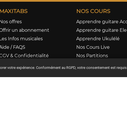
MAXITABS
NOS COURS
Nos offres
Apprendre guitare Ac
Offrir un abonnement
Apprendre guitare Ele
Les Infos musicales
Apprendre Ukulélé
Aide / FAQS
Nos Cours Live
CGV & Confidentialité
Nos Partitions
iorer votre expérience. Conformément au RGPD, votre consentement est requis
Ce site est protégé par reCAPTCHA et Google
Privacy Policy
Terms of Service