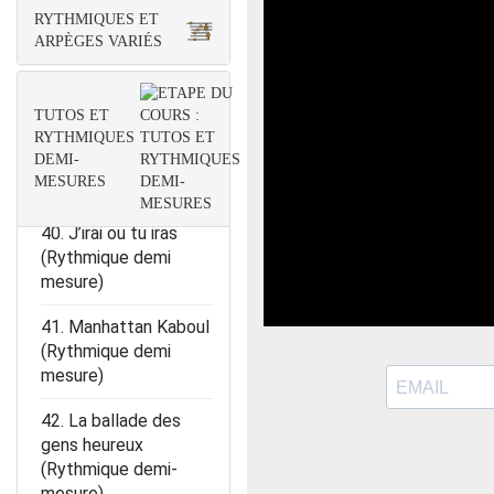
RYTHMIQUES ET
38. Les filles
ARPÈGES VARIÉS
d’aujourd’hui
(Rythmique demi
mesure)
TUTOS ET
RYTHMIQUES
39. Il changeait la vie
DEMI-
(Rythmique demi
MESURES
mesure)
40. J’irai ou tu iras
(Rythmique demi
mesure)
41. Manhattan Kaboul
(Rythmique demi
mesure)
42. La ballade des
gens heureux
(Rythmique demi-
mesure)