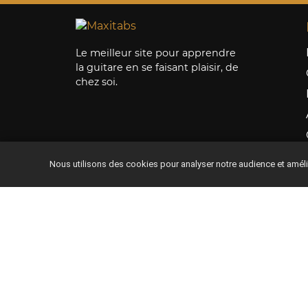
53. Dis moi
(Rythmique demi-
mesure)
Le meilleur site pour apprendre
la guitare en se faisant plaisir, de
54. Il en faut peu pour
chez soi.
être heureux
(Rythmique demi-
mesure)
55. L’Italien
(Rythmique demi
Nous utilisons des cookies pour analyser notre audience et amél
mesure)
56. La grenade
(rythmique demi-
Site compatible Tablettes & Smartphones
mesure)
57. La musique
(rythmique demi-
mesure)