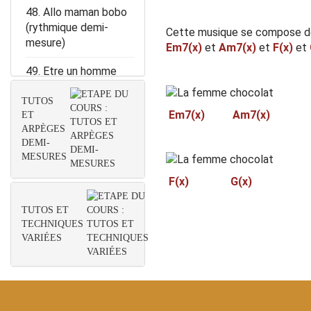
48. Allo maman bobo
(rythmique demi-
Cette musique se compose d
mesure)
Em7(x)
et
Am7(x)
et
F(x)
et
49. Etre un homme
comme vous
(Rythmique demi-
TUTOS
Em7(x) Am7(x)
ET
mesure)
ARPÈGES
DEMI-
50. Partenaire
MESURES
particulier (Rythmique
demi-mesure)
F(x) G(x)
51. S’asseoir par terre
TUTOS ET
(Rythmique demi
TECHNIQUES
mesure)
VARIÉES
52. The importance of
being idle (Rythmique
demi-mesure)