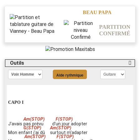
BEAU PAPA
PARTITION
CONFIRMÉ
Outils
Aide rythmique
CAPO I
J'avais
p
as prévu d'
u
n jour adopter
Mon en
f
ant j'ai dû
s
urtout m'adapter