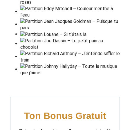
Et si l'a
v
erse nous touche, toi et
m
oi
Prends ma
m
ain
d
is prends
l
a
J't'attendais pas
J'te laissera
i
pas
Même
s
ans l'même
s
ang, on s'
a
imera
Am
F
G
Am
F
Dm
Même
s
ans l'même
s
ang, on s'
a
imera