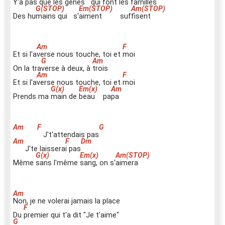
Y'a pas
q
ue les gènes
q
ui font les familles
Des hu
m
ains qui s'
a
iment suf
f
isent
Et si l'a
v
erse nous touche, toi et
m
oi
On la tra
v
erse à deux, à
t
rois
Et si l'a
v
erse nous touche, toi et
m
oi
Prends ma
m
ain de
b
eau pa
p
a
J't'attendais pas
J'te laissera
i
pas
Même
s
ans l'même
s
ang, on s'
a
imera
N
on, je ne volerai jamais la place
Du
p
remier qui t'a dit "Je t'aime"