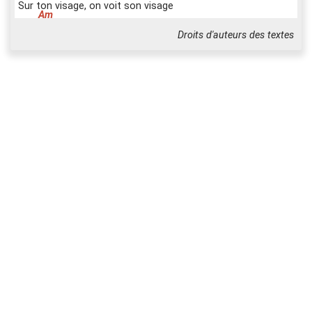
S
ur ton visage, on voit son visage
Et c'
e
st ainsi que tu es belle
Droits d'auteurs des textes
D
e vous à moi, c'est moi, j'avoue,
Q
ui me suis invité
D
ans sa vie là,
d
ans la vie où
E
lle n'a rien demandé
Et si l'a
v
erse nous touche, toi et
m
oi
On la tra
v
erse à deux, à
t
rois
Et si l'a
v
erse nous touche, toi et
m
oi
Prends ma
m
ain de
b
eau pa
p
a
J't'attendais pas
J'te laissera
i
pas
Même
s
ans l'même
s
ang, on s'
a
imera