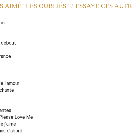
S AIMÉ "LES OUBLIÉS" ? ESSAYE CES AUTR
qu'elle va
f
aire
'an
g
oisse
oirs du minis
t
ère