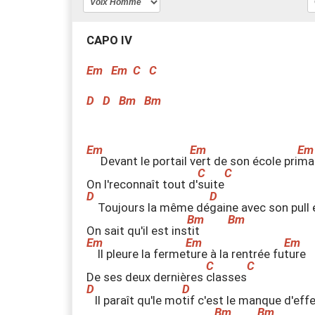
CAPO IV
Em
Em
C
C
D
D
Bm
Bm
Devant le portail
v
ert de son école pri
m
a
On l'reconnaît tout d'
s
uite
Toujours la même dé
g
aine avec son pull
On sait qu'il est ins
t
it
Il pleure la ferme
t
ure à la rentrée fu
t
ure
De ses deux dernières
c
lasses
Il paraît qu'le mo
t
if c'est le manque d'eff