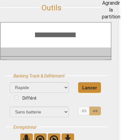
Backing Track & Défilement
Différé
4/4
3/3
Enregistreur