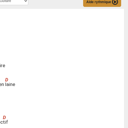
Aide rythmique
ire
 en
l
aine
ec
t
if