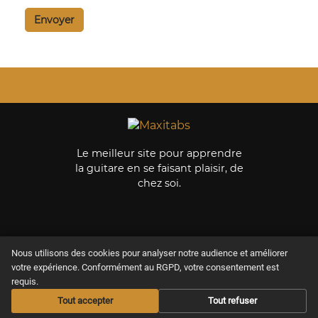
Le meilleur site pour apprendre
la guitare en se faisant plaisir, de
chez soi.
Nous utilisons des cookies pour analyser notre audience et améliorer
MAXITABS
NOS COURS
votre expérience. Conformément au RGPD, votre consentement est
requis.
Nos offres
Apprendre guitare
Acoustique
Tout accepter
Tout refuser
Offrir un abonnement
Apprendre guitare