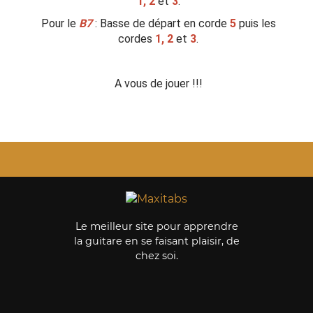
1, 2
et
3
.
Pour le
B7
: Basse de départ en corde
5
puis les
cordes
1, 2
et
3
.
A vous de jouer !!!
Le meilleur site pour apprendre
la guitare en se faisant plaisir, de
chez soi.