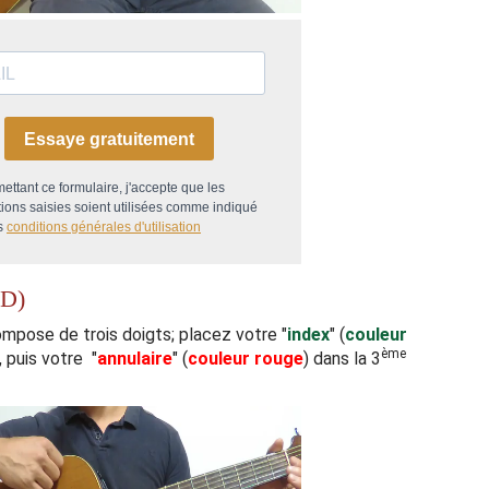
Essaye gratuitement
ettant ce formulaire, j'accepte que les
tions saisies soient utilisées comme indiqué
s
conditions générales d'utilisation
D)
mpose de trois doigts; placez votre "
index
" (
couleur
ème
, puis votre "
annulaire
" (
couleur rouge
) dans la 3