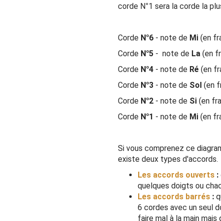
corde N°1 sera la corde la plu
Corde
N°6
- note de
Mi
(en fr
Corde
N°5
- note de
La
(en fr
Corde
N°4
- note de
Ré
(en fr
Corde
N°3
- note de
Sol
(en f
Corde
N°2
- note de
Si
(en fra
Corde
N°1
- note de
Mi
(en fr
Si vous comprenez ce diagramme
existe deux types d'accords.
Les accords ouverts
:
quelques doigts ou chacu
Les accords barrés
:
q
6 cordes avec un seul do
faire mal à la main mais