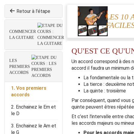
Retour à l'étape
LES 10
FACILE
COMMENCER
LA GUITARE
QU'EST CE QU'U
LES
Un accord correspond à des n
PREMIERS
accord il faudra un minimum de
ACCORDS
La fondamentale ou la t
La tierce : deuxième no
1. Vos premiers
La quinte : troisième
accords
Par conséquent, quand vous gra
2. Enchainez le Em et
quinte peuvent êtres répétées
le D
Et c'est l'intervalle entre ch
les accords majeurs ou mineu
3. Enchainez le Am et
le G
Pour les accords maj