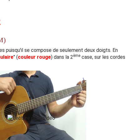
E
M)
ples puisqu'il se compose de seulement deux doigts. En
ème
ulaire
" (
couleur rouge
) dans la 2
case, sur les cordes