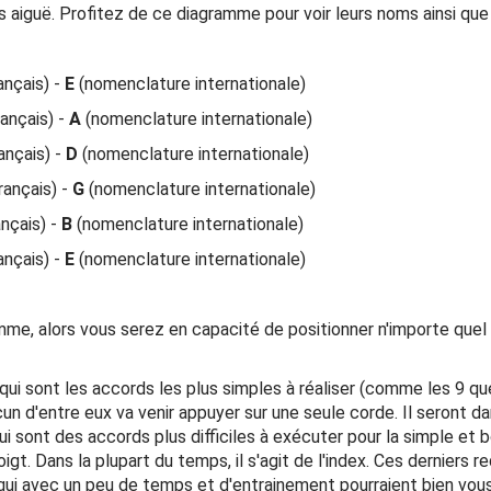
s aiguë. Profitez de ce diagramme pour voir leurs noms ainsi que
ançais) -
E
(nomenclature internationale)
ançais) -
A
(nomenclature internationale)
ançais) -
D
(nomenclature internationale)
rançais) -
G
(nomenclature internationale)
nçais) -
B
(nomenclature internationale)
ançais) -
E
(nomenclature internationale)
, alors vous serez en capacité de positionner n'importe quel acc
qui sont les accords les plus simples à réaliser (comme les 9 qu
n d'entre eux va venir appuyer sur une seule corde. Il seront da
ui sont des accords plus difficiles à exécuter pour la simple et b
igt. Dans la plupart du temps, il s'agit de l'index. Ces dernier
 qui avec un peu de temps et d'entrainement pourraient bien vou