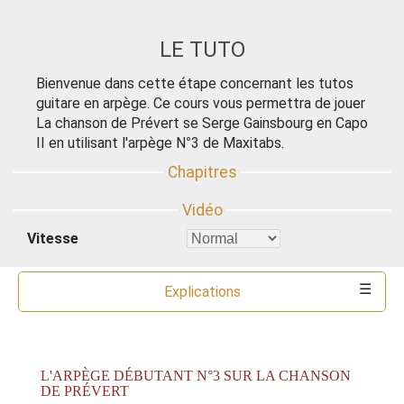
LE TUTO
Bienvenue dans cette étape concernant les tutos
guitare en arpège. Ce cours vous permettra de jouer
La chanson de Prévert se Serge Gainsbourg en Capo
II en utilisant l'arpège N°3 de Maxitabs.
Vitesse
Explications
Commentaires
Ressources
Partitions
Accords
Outils
L'ARPÈGE DÉBUTANT N°3 SUR LA CHANSON
DE PRÉVERT