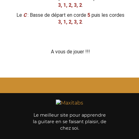
3, 1, 2, 3, 2
.
Le
C
: Basse de départ en corde
5
puis les cordes
3, 1, 2, 3, 2
.
A vous de jouer !!!
Le meilleur site pour apprendre
la guitare en se faisant plaisir, de
chez soi.