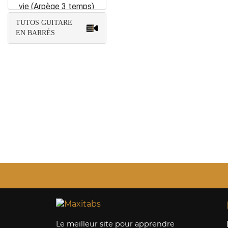
vie (Arpège 3 temps)
TUTOS GUITARE
99. C’est extra
EN BARRÉS
(Arpège 3 temps)
100. La bohème
(arpège 3 temps)
101. Nights in white
satin (Arpège 3
temps)
102. Je vole (Arpège
3 temps)
103. House of the
rising sun (Arpège 3
temps)
104. Fontenay aux
roses (Arpège 3
Le meilleur site pour apprendre