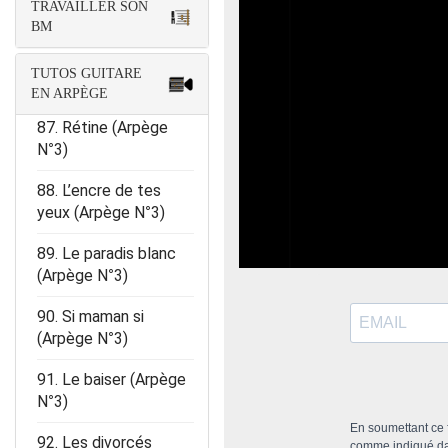
85. Évidemment
TRAVAILLER SON
(Arpège N°3)
BM
86. La chanson de
TUTOS GUITARE
Prévert (Arpège N°3)
EN ARPÈGE
87. Rétine (Arpège
N°3)
88. L’encre de tes
yeux (Arpège N°3)
89. Le paradis blanc
(Arpège N°3)
90. Si maman si
(Arpège N°3)
91. Le baiser (Arpège
N°3)
En soumettant ce f
92. Les divorcés
comme indiqué d