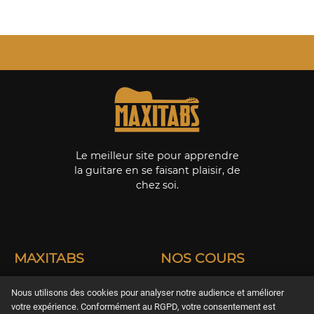
Le meilleur site pour apprendre
la guitare en se faisant plaisir, de
chez soi.
MAXITABS
NOS COURS
Nos offres
Apprendre guitare
Nous utilisons des cookies pour analyser notre audience et améliorer
Acoustique
Offrir un abonnement
votre expérience. Conformément au RGPD, votre consentement est