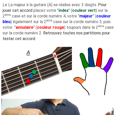
Le La majeur à la guitare (A) se réalise avec 3 doigts.
Pour
jouer cet accord
placez votre "
index
" (
couleur vert
) sur la
ème
2
case et sur la corde numéro 4, votre "
majeur
" (
couleur
ème
bleu
) également sur la 2
case sur la corde numéro 3, puis
ème
votre "
annulaire
" (
couleur rouge
) toujours dans la 2
case
sur la corde numéro 2.
Retrouvez toutes nos partitions pour
tester cet accord.