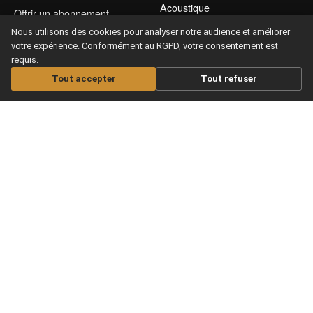
Acoustique
Offrir un abonnement
Apprendre guitare Electrique
Les Infos musicales
Nous utilisons des cookies pour analyser notre audience et améliorer
Apprendre Ukulélé
votre expérience. Conformément au RGPD, votre consentement est
Aide / FAQS
requis.
Nos Cours Live
CGV & Confidentialité
Tout accepter
Tout refuser
Nos Partitions
Offrir un abonnement
Copyright © 2026 Maxitabs
Ce site est protégé par reCAPTCHA et Google
Privacy Policy
Terms of Service