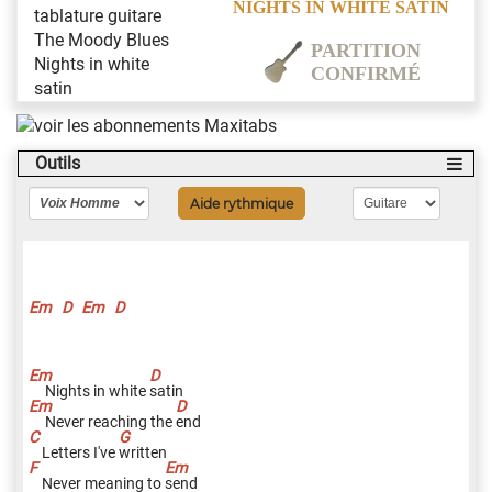
NIGHTS IN WHITE SATIN
PARTITION
CONFIRMÉ
Outils
Aide rythmique
Em
D
Em
D
Nights in white
s
atin
Never reaching the
e
nd
Letters I've
w
ritten
Never meaning to
s
end