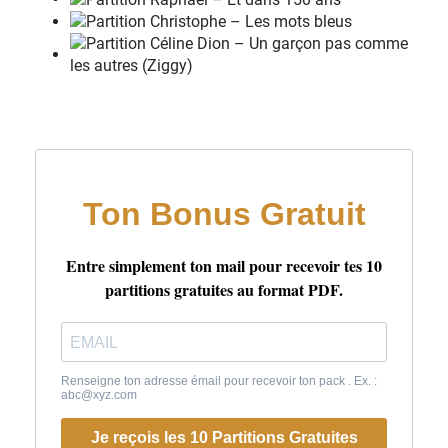
Em
D
'Cause I
l
ove you
Yes I
l
ove you
O
h how I
l
ove you
Em
D
Em(STOP)