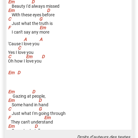
Beauty I'd
a
lways missed
With these eyes be
f
ore
Just what the
t
ruth is
I can't say any
m
ore
'Cause I
l
ove you
Yes I
l
ove you
O
h how I
l
ove you
Em
D
Gazing at
p
eople,
Some hand in
h
and
Just what I'm
g
oing through
They can't unders
t
and
Some try to
t
ell me,
Droits d'auteurs des textes