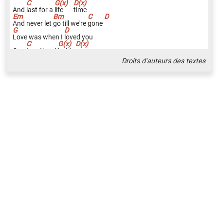
And
l
ast for a
l
ife
t
ime
A
nd never let
g
o till we're
g
one
L
ove was when I
l
oved you
One
t
rue time I
h
old
y
ou
Droits d'auteurs des textes
I
n my life we'll
a
lways go
o
n
N
ear,
f
ar, wher
e
ver you
a
re
I be
l
ieve that the
h
eart does go
o
n
O
nce
m
ore you
o
pen the
d
oor
And you're
h
ere in my
h
eart
And my
h
eart will go
o
n
a
nd
o
n
D
C
C