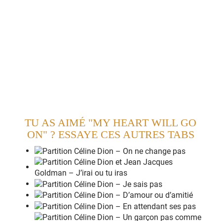
Y
ou're
h
ere, there's
n
othing I
f
ear
And I
k
now that my
h
eart will go
o
n
W
e
'll
s
tay for
e
ver this
w
ay
You are
s
afe in my
h
eart
And my
h
eart will go
o
n
a
nd
o
n
TU AS AIMÉ "MY HEART WILL GO
ON" ? ESSAYE CES AUTRES TABS