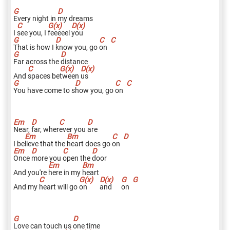
E
very night in
m
y dreams
I
s
ee you, I
fe
eeeel
y
ou
T
hat is how I
k
now you, go
o
n
F
ar across the
d
istance
And
s
paces be
t
ween
u
s
Y
ou have come to s
h
ow you, go
o
n
N
ear,
f
ar, wher
e
ver you
a
re
I be
l
ieve that the
h
eart does go
o
n
O
nce
m
ore you
o
pen the
d
oor
And you're
h
ere in my
h
eart
And my
h
eart will go
o
n
a
nd
o
n
L
ove can touch us
o
ne time