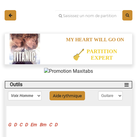
MY HEART WILL GO ON
PARTITION
EXPERT
Outils
Aide rythmique
G
D
C
D
Em
Bm
C
D