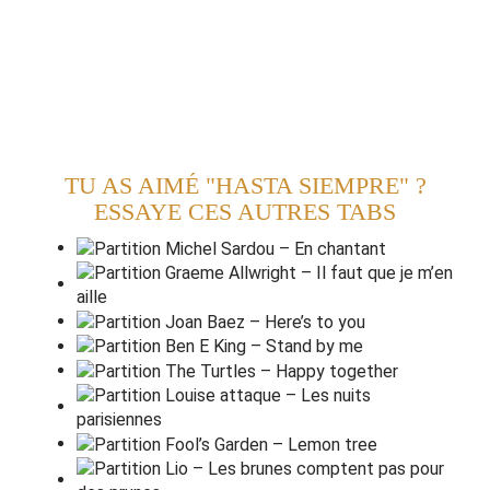
A
q
uí se queda la
c
lara
La entrañable trans
p
arencia
De
t
u querida pre
s
encia
Coman
d
ante Che Gue
v
ara
TU AS AIMÉ "HASTA SIEMPRE" ?
Am(STOP)
ESSAYE CES AUTRES TABS