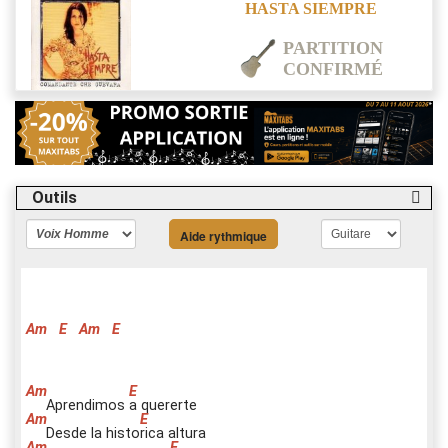
HASTA SIEMPRE
PARTITION
CONFIRMÉ
Outils
Aide rythmique
Am
E
Am
E
Aprendimos
a
quererte
Desde la histo
r
ica altura