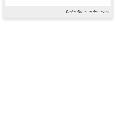
Droits d'auteurs des textes
A
q
uí se queda la
c
lara
La entrañable trans
p
arencia
De
t
u querida pre
s
encia
Coman
d
ante Che Gue
v
ara
Am
E
Am
E
Tu amor revo
l
ucionario
Que conducía
n
ueva empresa
D
onde espera la fir
m
eza
De tu brazo
l
ibertario