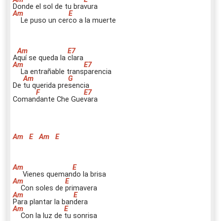
D
onde el sol de tu bra
v
ura
Le puso un cer
c
o a la muerte
A
q
uí se queda la
c
lara
La entrañable trans
p
arencia
De
t
u querida pre
s
encia
Coman
d
ante Che Gue
v
ara
Am
E
Am
E
Vienes queman
d
o la brisa
Con soles de
p
rimavera
P
ara plantar la ban
d
era
Con la luz de
t
u sonrisa