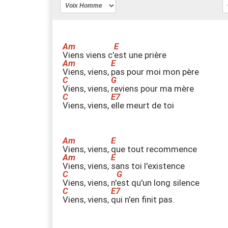
V
iens viens c'
e
st une prière
Viens
, viens,
pas
pour moi mon père
V
iens, viens,
r
eviens pour ma mère
V
iens, viens,
e
lle meurt de toi
Viens
, viens,
q
ue tout recommence
Viens
, viens,
s
ans toi l'existence
V
iens, viens, n'
e
st qu'un long silence
V
iens, viens,
q
ui n'en finit pas.