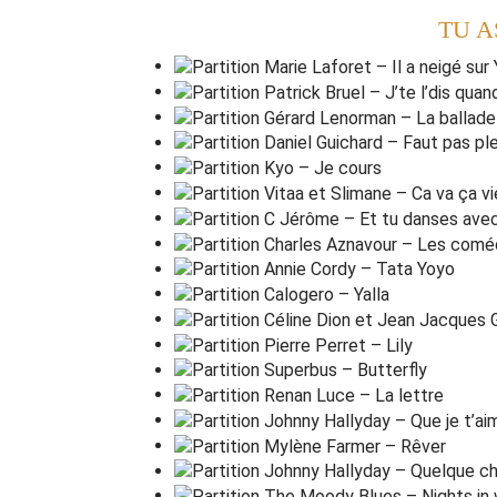
TU A
V
iens viens c'
e
st une prière
Viens
, viens,
t
u souris mon père
V
iens, viens,
t
u verras ma mère
V
iens, viens,
e
t plus belle qu'avant qu'avant,
Qu'avant qu'a
v
ant
Viens
, viens,
n
e dis rien mon père
Viens
, viens,
embrasse
-moi mon père
V
iens, viens,
l
a la la la la la
L
a la
l
a la la la la
Am(STOP)