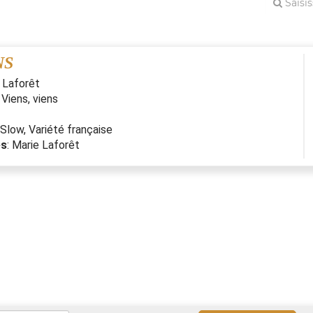
NS
 Laforêt
:
Viens, viens
Slow
,
Variété française
es
:
Marie Laforêt