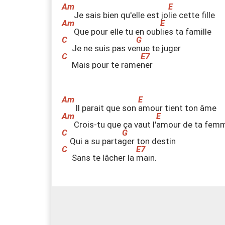
Je sais bien qu'elle est jo
l
ie cette fille
Que pour elle tu en oub
l
ies
ta famille
Je ne suis pas ve
n
ue te juger
Mais pour te rame
n
er
Il parait que son
amour
tient ton âme
Crois-tu que ça vaut l'
amour
de ta fem
Qui a su parta
g
er ton destin
Sans te lâcher la
m
ain.
Viens
, viens,
m
aman en septembre
Viens
, viens,
a
repeint la chambre