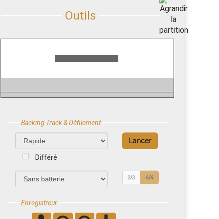
Backing Track & Défilement
Différé
4/4
3/3
Enregistreur