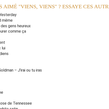
S AIMÉ "VIENS, VIENS" ? ESSAYE CES AUT
 qu'a
v
ant