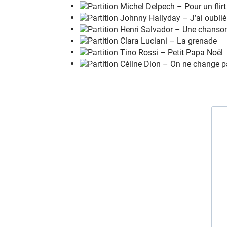
Que l'
d
iable nous em
p
orte, on n'a
r
ien trouv
Oh
o
h oh oh
o
h, on n'a
r
ien trouvé d'
m
ieux
Du
r
hum, des femmes et d'la
b
ière nom de
Un
a
ccordé
o
n pour val
s
er tant qu'on
v
eut
Du
r
hum, des femmes, c'est ça
q
ui rend he
Que l'
d
iable nous em
p
orte, on n'a
r
ien trouv
Oh
o
h oh oh
o
h, on n'a
r
ien trouvé d'
m
ieux