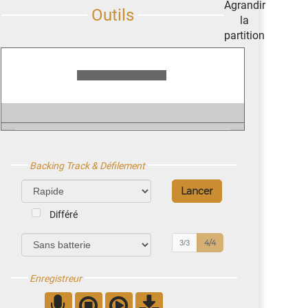
Backing Track & Défilement
Différé
4/4
3/3
Enregistreur