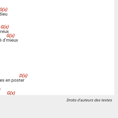
d
ieu
u
r
eux
é d'
m
ieux
es en pos
t
er
e
e ar
r
ière
Droits d'auteurs des textes