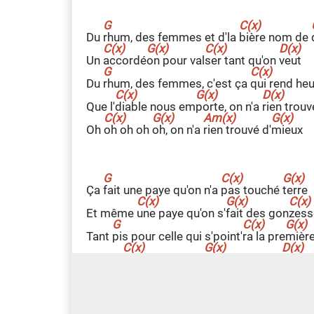
Du
r
hum, des femmes et d'la
b
ière nom de
Un
a
ccordé
o
n pour val
s
er tant qu'on
v
eut
Du
r
hum, des femmes, c'est ça
q
ui rend he
Que l'
d
iable nous em
p
orte, on n'a
r
ien trouv
Oh
o
h oh oh
o
h, on n'a
r
ien trouvé d'
m
ieux
Ça
f
ait une paye qu'on n'a
p
as touché
t
erre
Et même
u
ne paye qu'on s'
f
ait des gon
z
ess
Tant
p
is pour celle qui s'point'
r
a la pre
m
ièr
J'lui dé
m
onte la passe
r
elle, la cale, la
l
unett