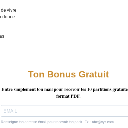
é d'
m
ieux
d
ieu
u
r
eux
é d'
m
ieux