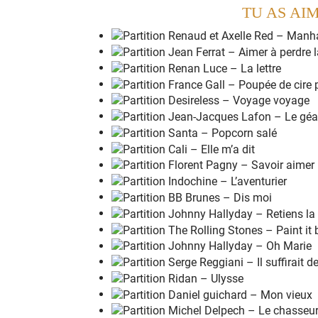
TU AS AI
Du
r
hum, des femmes, c'est ça
q
ui rend he
Que l'
d
iable nous em
p
orte, on n'a
r
ien trouv
Oh
o
h oh oh
o
h, on n'a
r
ien trouvé d'
m
ieux
Trois
m
ille du cap, c'est les
f
oies, c'est les
Quand t'as l'
c
œur qui dé
r
ape, et les
t
ripes q
J'es
s
aie d'penser aux claques, aux filles
q
ui
Pas au
b
ateau qui
c
raque entre
d
eux défer
l
Du
r
hum, des femmes et d'la
b
ière nom de
Un
a
ccordé
o
n pour val
s
er tant qu'on
v
eut
Du
r
hum, des femmes, c'est ça
q
ui rend he