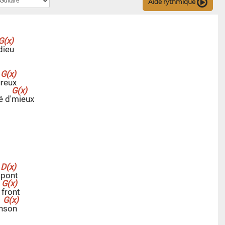
Aide rythmique
d
ieu
u
r
eux
é d'
m
ieux
e
p
ont
e
f
ront
n
s
on