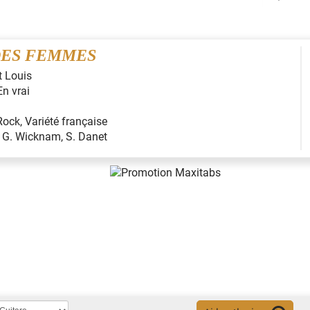
DES FEMMES
t Louis
En vrai
Rock
,
Variété française
:
G. Wicknam, S. Danet