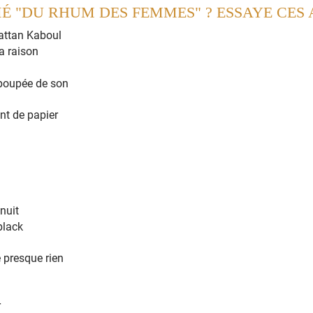
MÉ "DU RHUM DES FEMMES" ? ESSAYE CES
u
r
eux
é d'
m
ieux
g
landes
ui fer
m
entent
 s'impa
t
ientent
antes
d
ieu
u
r
eux