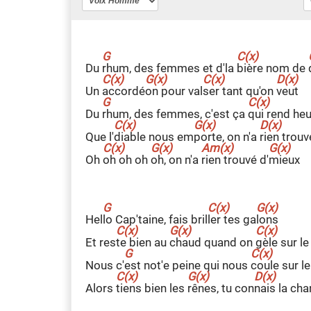
Du
r
hum, des femmes et d'la
b
ière nom de
Un
a
ccordé
o
n pour val
s
er tant qu'on
v
eut
Du
r
hum, des femmes, c'est ça
q
ui rend he
Que l'
d
iable nous em
p
orte, on n'a
r
ien trouv
Oh
o
h oh oh
o
h, on n'a
r
ien trouvé d'
m
ieux
Hel
l
o Cap'taine, fais bril
l
er tes ga
l
ons
Et res
t
e bien au
c
haud quand on
g
èle sur l
Nous c'
e
st not'e peine qui nous
c
oule sur l
Alors
t
iens bien les
r
ênes, tu con
n
ais la cha