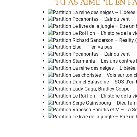
TU AS AIMÉ "IL EN 
Il en faut
v
raiment peu
Très
p
eu pour être heu
r
eux!
Pour être heu
r
eux!