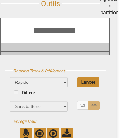
Backing Track & Défilement
Différé
4/4
3/3
Enregistreur