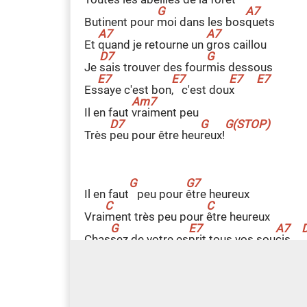
Butinent pour
m
oi dans les bos
q
uets
Et
q
uand je retourne un
g
ros caillou
Je
s
ais trouver des four
m
is dessous
Es
s
aye c'est bon
,
c'est dou
x
Il en faut
v
raiment peu
Très
p
eu pour être heu
r
eux!
Il en faut
peu pour
ê
tre heureux
Vrai
m
ent très peu pour
ê
tre heureux
Chas
s
ez de votre es
p
rit tous vos sou
c
is
Prenez la
vie du
b
on côté
Ri
e
z, sautez, dan
s
ez, chantez