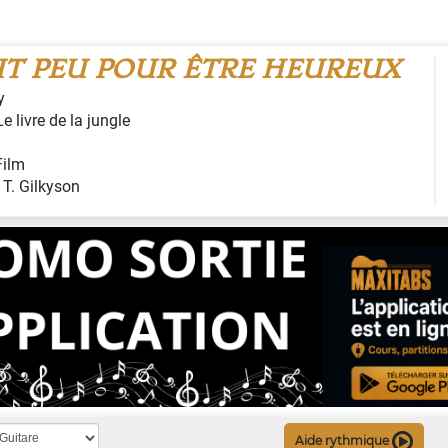
UT PEU POUR ÊTRE HEUREUX
y
Le livre de la jungle
Film
:
T. Gilkyson
Aide rythmique