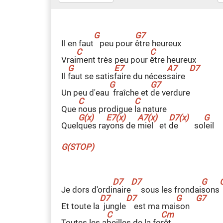
Il en faut
peu pour
ê
tre heureux
Vrai
m
ent très peu pour
ê
tre heureux
Il
f
aut se satis
f
aire du néces
s
aire
Un peu d'eau
fraîche et
d
e verdure
Que
n
ous prodigue
l
a nature
Quel
q
ues ra
y
ons de
m
iel et
d
e so
l
eil
G(STOP)
Je dors d'ordi
n
aire
sous les frondai
s
ons
Et toute la
jungle
est ma mai
s
on
Toutes les a
b
eilles de la fo
r
êt