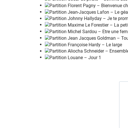
Au bout de la
t
erre
Emmenez-
m
oi au pays des mer
v
eilles
Il me
s
emble que la mi
s
ère
Se
r
ait moins pé
n
ible au so
l
eil