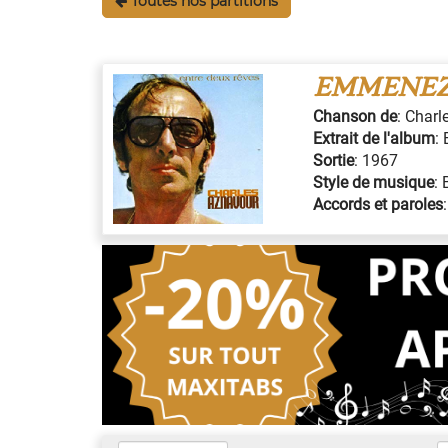
Toutes nos partitions
EMMENEZ
Chanson de
:
Charl
Extrait de l'album
:
Sortie
:
1967
Style de musique
:
Accords et paroles