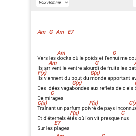
Am
G
Am
E7
Vers les
d
ocks où le poids et l'en
n
ui me co
Ils ar
r
ivent le ventre alour
d
i de fruits les ba
t
I
ls viennent du bout du
m
onde apportant a
Des idées vaga
b
ondes aux reflets de ciels
De mi
r
ages
T
raînant un parfum poi
v
ré de pays incon
n
u
Et d'éternels é
t
és où l'on vit presque
n
us
Sur les
p
lages