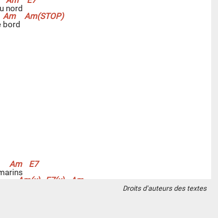
du
n
ord
e
b
ord
 ma
r
ins
e à la
m
ain
Droits d'auteurs des textes
ma pen
s
ée