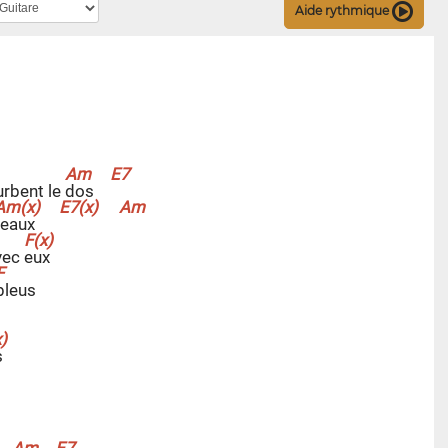
Aide rythmique
urbent le
d
os
eaux
vec
e
ux
b
leus
s