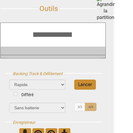
Backing Track & Défilement
Différé
4/4
3/3
Enregistreur