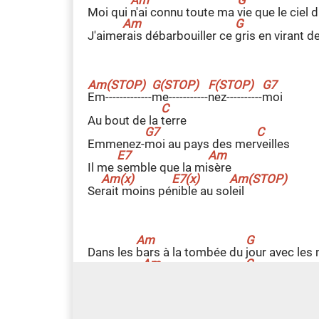
Moi qui
n
'ai connu toute ma
v
ie que le ciel 
J'aime
r
ais débarbouiller ce
g
ris en virant d
E
m-------------
m
e-----------
n
ez----------
m
oi
Au bout de la
t
erre
Emmenez-
m
oi au pays des mer
v
eilles
Il me
s
emble que la mi
s
ère
Se
r
ait moins pé
n
ible au so
l
eil
Dans les
b
ars à la tombée du
j
our avec les
Quand on
p
arle de filles et d'a
m
our, un verr
J
e perds la notion des
c
hoses et soudain 