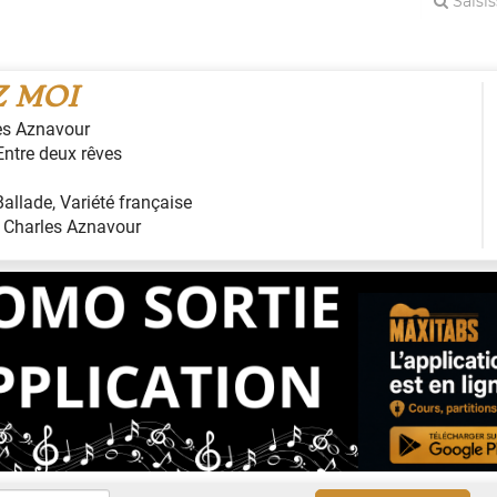
 MOI
es Aznavour
Entre deux rêves
Ballade
,
Variété française
:
Charles Aznavour