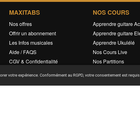
MAXITABS
NOS COURS
Nos offres
Apprendre guitare Ac
Offrir un abonnement
Apprendre guitare El
Les Infos musicales
Apprendre Ukulélé
Aide / FAQS
Nos Cours Live
CGV & Confidentialité
Nos Partitions
iorer votre expérience. Conformément au RGPD, votre consentement est requis
Ce site est protégé par reCAPTCHA et Google
Privacy Policy
Terms of Service