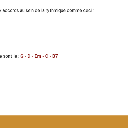
x accords au sein de la rythmique comme ceci :
 sont le :
G - D - Em - C - B7