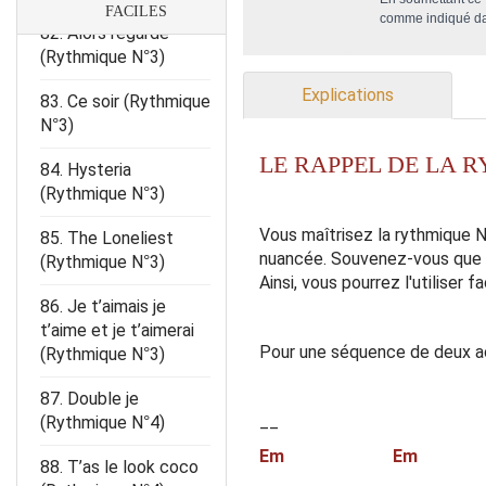
comme indiqué d
82. Alors regarde
(Rythmique N°3)
Explications
83. Ce soir (Rythmique
N°3)
LE RAPPEL DE LA R
84. Hysteria
(Rythmique N°3)
Vous maîtrisez la rythmique 
85. The Loneliest
nuancée. Souvenez-vous que
(Rythmique N°3)
Ainsi, vous pourrez l'utiliser
86. Je t’aimais je
t’aime et je t’aimerai
Pour une séquence de deux a
(Rythmique N°3)
87. Double je
__
(Rythmique N°4)
Em Em
88. T’as le look coco