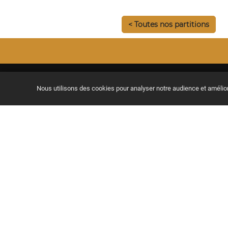
< Toutes nos partitions
Nous utilisons des cookies pour analyser notre audience et améli
Le meilleur site pour apprendre
la guitare en se faisant plaisir, de
chez soi.
Site compatible Tablettes & Smartphones