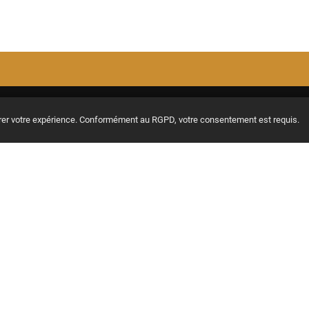
MAXITABS
NOS COURS
orer votre expérience. Conformément au RGPD, votre consentement est requis.
Nos offres
Apprendre guitare Ac
Offrir un abonnement
Apprendre guitare Ele
Les Infos musicales
Apprendre Ukulélé
Aide / FAQS
Nos Cours Live
CGV & Confidentialité
Nos Partitions
Ce site est protégé par reCAPTCHA et Google