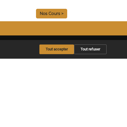
Nos Cours >
Tout accepter
Tout refuser
oustique
ctrique
Offrir un abonnement
Copyright © 2026 Maxitabs