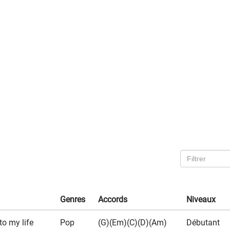
Genres
Accords
Niveaux
o my life
Pop
(G)(Em)(C)(D)(Am)
Débutant