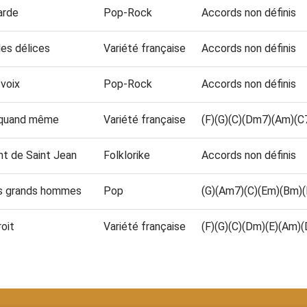
arde
Pop-Rock
Accords non définis
des délices
Variété française
Accords non définis
 voix
Pop-Rock
Accords non définis
is quand même
Variété française
(F)(G)(C)(Dm7)(Am)(C
nt de Saint Jean
Folklorike
Accords non définis
es grands hommes
Pop
(G)(Am7)(C)(Em)(Bm)
roit
Variété française
(F)(G)(C)(Dm)(E)(Am)(