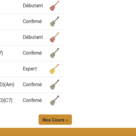
Débutant
Confirmé
Débutant
7)
Confirmé
Expert
(D)(Am)
Confirmé
D)(C7)
Confirmé
Nos Cours >