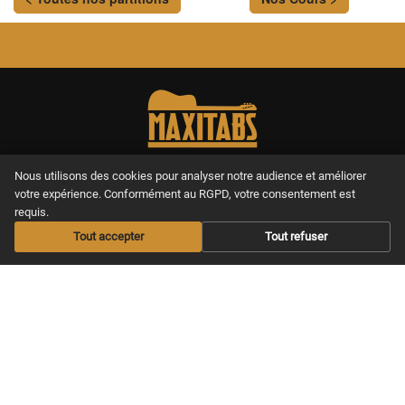
Nous utilisons des cookies pour analyser notre audience et améliorer
Le meilleur site pour apprendre la
votre expérience. Conformément au RGPD, votre consentement est
guitare en se faisant plaisir, de chez
requis.
soi.
Tout accepter
Tout refuser
MAXITABS
NOS COURS
Nos offres
Apprendre guitare
Acoustique
Offrir un abonnement
Apprendre guitare Electrique
Les Infos musicales