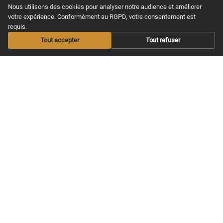
la guitare en se faisant plaisir, de
Nous utilisons des cookies pour analyser notre audience et améliorer
chez soi.
votre expérience. Conformément au RGPD, votre consentement est
requis.
Tout accepter
Tout refuser
MAXITABS
NOS COURS
Nos offres
Apprendre guitare
Acoustique
Offrir un abonnement
Apprendre guitare
Les Infos musicales
Electrique
Aide / FAQS
Apprendre Ukulélé
CGV & Confidentialité
Nos Cours Live
Nos Partitions