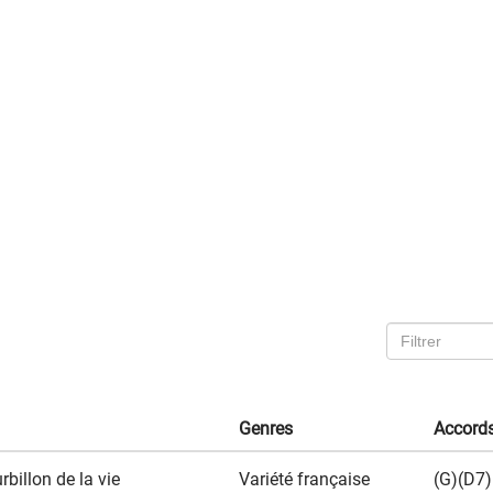
Genres
Accord
billon de la vie
Variété française
(G)(D7)