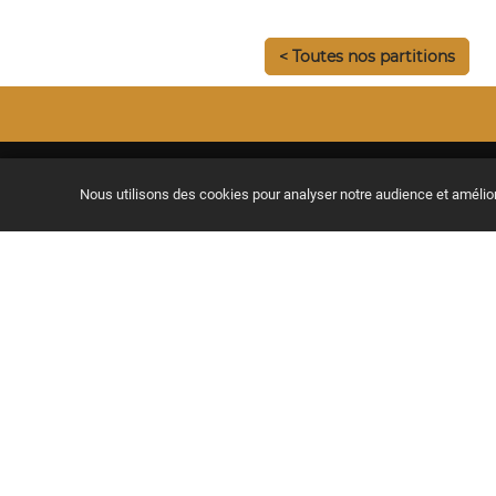
< Toutes nos partitions
Nous utilisons des cookies pour analyser notre audience et améli
Le meilleur site pour apprendre
la guitare en se faisant plaisir, de
chez soi.
Site compatible Tablettes & Smartphones