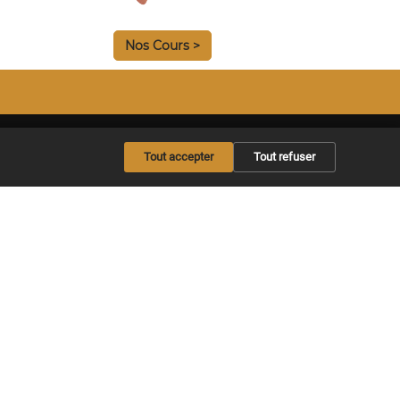
Nos Cours >
Tout accepter
Tout refuser
oustique
ctrique
Offrir un abonnement
Copyright © 2026 Maxitabs