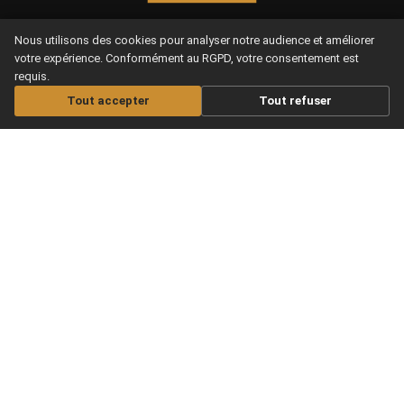
Le meilleur site pour apprendre la
Nous utilisons des cookies pour analyser notre audience et améliorer
guitare en se faisant plaisir, de chez
votre expérience. Conformément au RGPD, votre consentement est
soi.
requis.
Tout accepter
Tout refuser
MAXITABS
NOS COURS
Nos offres
Apprendre guitare
Acoustique
Offrir un abonnement
Apprendre guitare Electrique
Les Infos musicales
Apprendre Ukulélé
Aide / FAQS
Nos Cours Live
CGV & Confidentialité
Nos Partitions