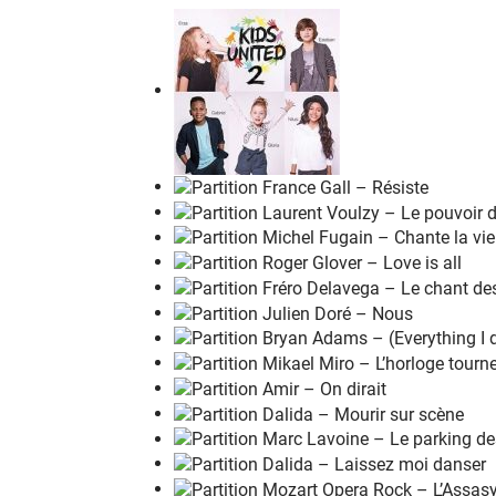
On éc
r
it sur les
m
urs à l'encre
d
e nos
v
ein
On des
s
ine tout ce que l'
o
n voudrait
d
ire
On é
c
rit sur les
m
urs la force
d
e nos rêves
Nos es
p
oirs en forme
d
e graffi
t
i
On é
c
rit sur les
m
urs pour que l'a
m
our se
l
Un beau
j
our sur le
m
onde endor
m
i
On éc
r
it sur les
m
urs le nom de
c
eux qu'on
Des mes
s
ages pour les
j
ours à ve
n
ir