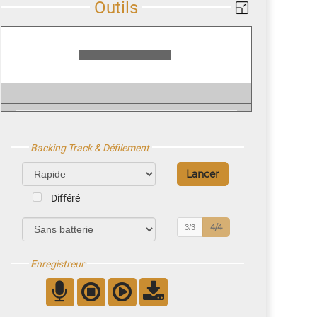
Backing Track & Défilement
Différé
4/4
3/3
Enregistreur