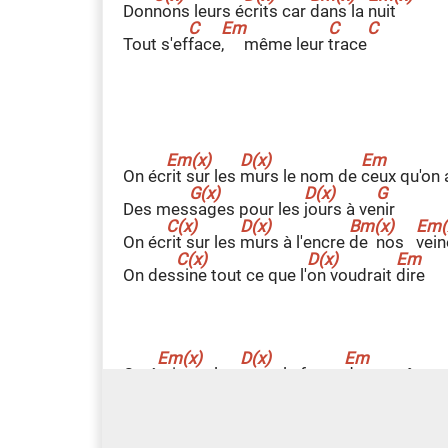
Don
n
ons leurs é
c
rits car
d
ans la
n
uit
Tout s'ef
f
ace
,
même leur
t
race
On éc
r
it sur les
m
urs le nom de
c
eux qu'on
Des mes
s
ages pour les
j
ours à ve
n
ir
On éc
r
it sur les
m
urs à l'encre
d
e nos
v
ein
On des
s
ine tout ce que l'
o
n voudrait
d
ire
On é
c
rit sur les
m
urs la force
d
e nos rêves
Nos es
p
oirs en forme
d
e graffi
t
i
On é
c
rit sur les
m
urs pour que l'a
m
our se
l