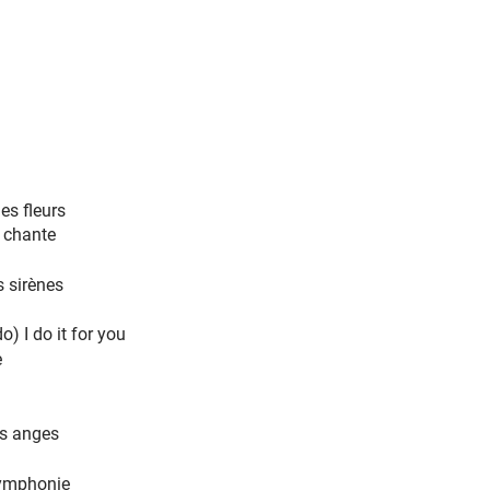
es
ève
 aime