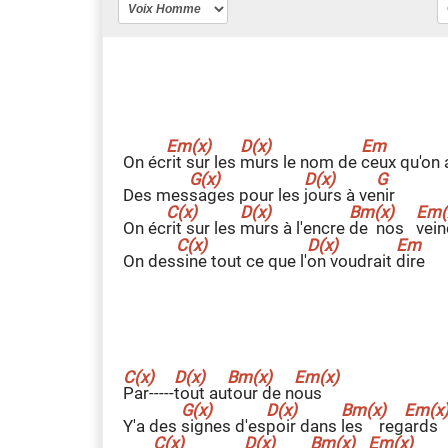
On éc
r
it sur les
m
urs le nom de
c
eux qu'on
Des mes
s
ages pour les
j
ours à ve
n
ir
On éc
r
it sur les
m
urs à l'encre
d
e nos
v
ein
On des
s
ine tout ce que l'
o
n voudrait
d
ire
P
ar-----
t
out au
t
our de n
o
us
Y'a des
s
ignes d'es
p
oir dans
l
es reg
a
rds