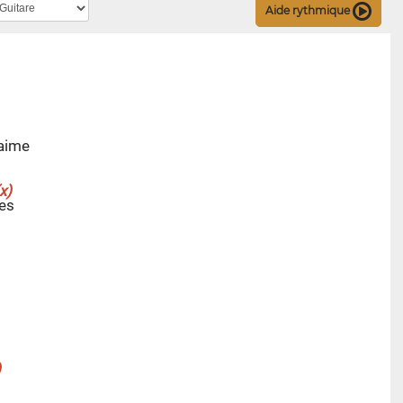
Aide rythmique
 aime
es