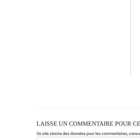
Un beau
j
our sur le
m
onde endor
m
i
Un beau
j
our sur le
m
onde endor
m
i
LAISSE UN COMMENTAIRE POUR CE
Ce site stocke des données pour les commentaires,
consul