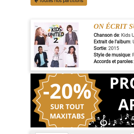
Toutes nos partitions
ON ÉCRIT 
Chanson de
:
Kids 
Extrait de l'album
:
Sortie
:
2015
Style de musique
:
Accords et paroles