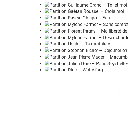
On éc
r
it sur les
m
urs à l'encre
d
e nos
v
ein
On des
s
ine tout ce que l'
o
n voudrait
d
ire
On éc
r
it sur les
m
urs le nom de
c
eux qu'on
Des mes
s
ages pour les
j
ours à ve
n
ir
On éc
r
it sur les
m
urs à l'encre
d
e nos
v
ein
On des
s
ine tout ce que l'
o
n voudrait
d
ire
On é
c
rit sur les
m
urs la force
d
e nos rêves
Nos es
p
oirs en forme
d
e graffi
t
i
On é
c
rit sur les
m
urs pour que l'a
m
our se
l