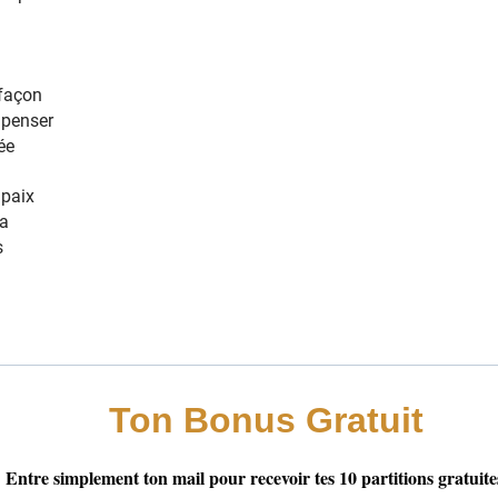
es
 aime
es
ève