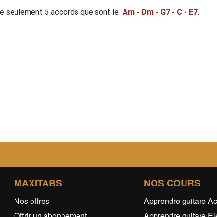
de seulement 5 accords que sont le
Am - Dm - G7 - C - E7
.
MAXITABS
NOS COURS
Nos offres
Apprendre guitare Ac
Offrir un abonnement
Apprendre guitare El