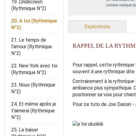
19. L’indécision
comme indiqué d
(Rythmique N°2)
20. A toi (Rythmique
Explications
N°2)
21. Le temps de
RAPPEL DE LA RYTHM
l’amour (Rythmique
N°2)
Pour rappel, cette rythmique 
22. New York avec toi
souvent à une rythmique dite 
(Rythmique N°2)
Contrairement à la rythmique N
23. Nous (Rythmique
ambiance plus sympathique. C
N°2)
positionner sa voix pour chant
24. Et même après je
Pour ce tuto de Joe Dassin - 
t’aimerai (Rythmique
N°2)
25. Le baiser