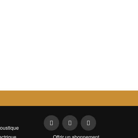
oustique
ectrique
Offrir un abonnement