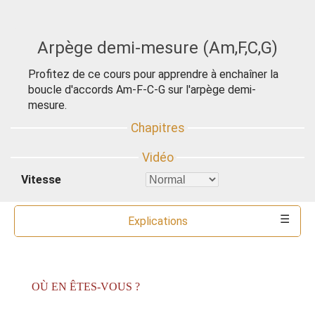
Arpège demi-mesure (Am,F,C,G)
Profitez de ce cours pour apprendre à enchaîner la
boucle d'accords Am-F-C-G sur l'arpège demi-
mesure.
Vitesse
Explications
Commentaires
Accords
Outils
OÙ EN ÊTES-VOUS ?